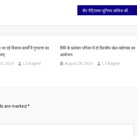
सेंट पैट्रिक्स जूनियर कॉलेज की खिलाड़ी राष्ट्रीय ताइक्वान्डो प्रतियोगिता में खेलने बैतूल रवाना
जा रहे विकास कार्यों में गुणवत्ता का
विवि के छलेसर परिसर में दो दिवसीय खेल महोत्सव का
 जाए
आयोजन
23, 2024
L.S Baghel
August 28, 2023
L.S Baghel
lds are marked
*