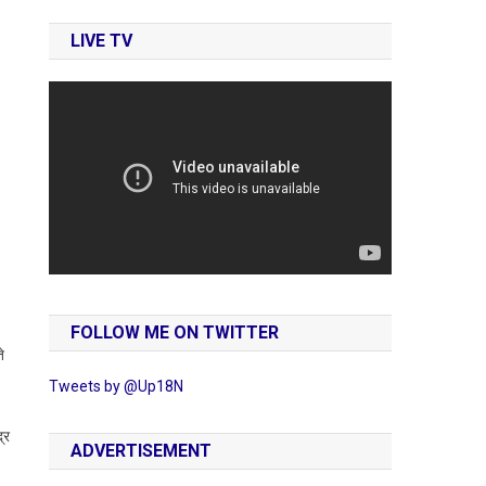
LIVE TV
।
FOLLOW ME ON TWITTER
े
Tweets by @Up18N
्र
ADVERTISEMENT