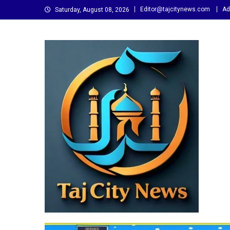
Skip
Editor@tajcitynews.com
Ad
Saturday, August 08, 2026
to
content
Taj City News
एक नई सोच…