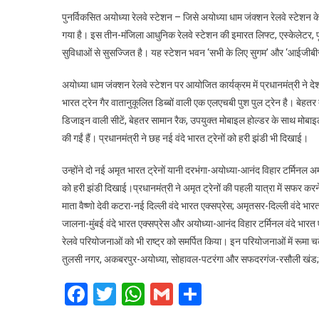
पुनर्विकसित अयोध्या रेलवे स्टेशन – जिसे अयोध्या धाम जंक्शन रेलवे स्टे
गया है। इस तीन-मंजिला आधुनिक रेलवे स्टेशन की इमारत लिफ्ट, एस्केलेटर, फूड
सुविधाओं से सुसज्जित है। यह स्टेशन भवन ‘सभी के लिए सुगम’ और ‘आईजीबी
अयोध्या धाम जंक्शन रेलवे स्टेशन पर आयोजित कार्यक्रम में प्रधानमंत्री ने दे
भारत ट्रेन गैर वातानुकूलित डिब्बों वाली एक एलएचबी पुश पुल ट्रेन है। बेहतर त
डिजाइन वाली सीटें, बेहतर सामान रैक, उपयुक्त मोबाइल होल्डर के साथ मोबाइल 
की गईं हैं। प्रधानमंत्री ने छह नई वंदे भारत ट्रेनों को हरी झंडी भी दिखाई।
उन्होंने दो नई अमृत भारत ट्रेनों यानी दरभंगा-अयोध्या-आनंद विहार टर्मिनल अ
को हरी झंडी दिखाई।प्रधानमंत्री ने अमृत ट्रेनों की पहली यात्रा में सफर करने
माता वैष्णो देवी कटरा-नई दिल्ली वंदे भारत एक्सप्रेस; अमृतसर-दिल्ली वंदे भारत
जालना-मुंबई वंदे भारत एक्सप्रेस और अयोध्या-आनंद विहार टर्मिनल वंदे भारत एक
रेलवे परियोजनाओं को भी राष्ट्र को समर्पित किया। इन परियोजनाओं में रूमा
तुलसी नगर, अकबरपुर-अयोध्या, सोहावल-पटरंगा और सफदरगंज-रसौली खंड; औ
Facebook
Twitter
WhatsApp
Gmail
Share