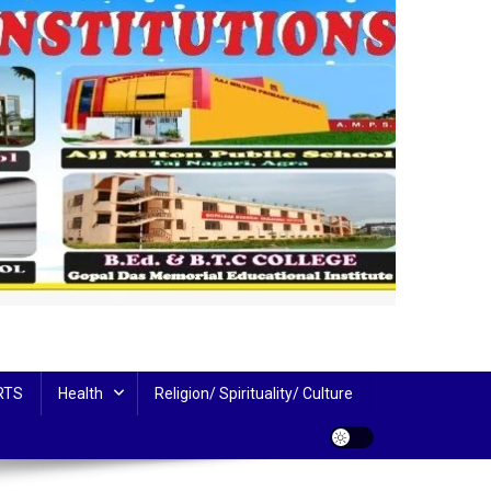
RTS
Health
Religion/ Spirituality/ Culture