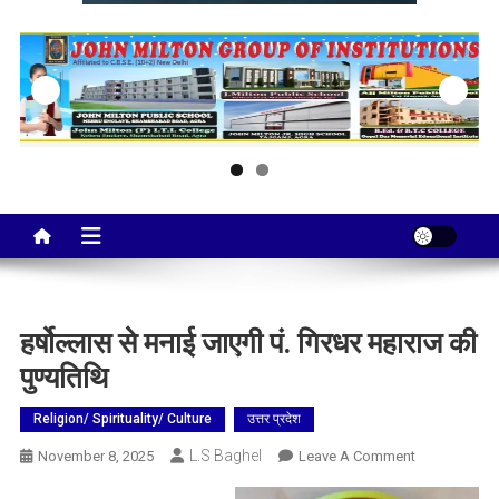
Taj City News
एक नई सोच…
हर्षोल्लास से मनाई जाएगी पं. गिरधर महाराज की
पुण्यतिथि
Religion/ Spirituality/ Culture
उत्तर प्रदेश
L.S Baghel
On
November 8, 2025
Leave A Comment
हर्षोल्लास