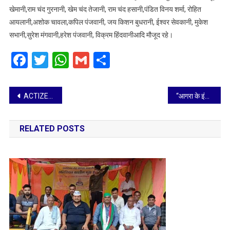
खेमानी,राम चंद गुरनानी, खेम चंद तेजानी, राम चंद हसानी,पंडित विनय शर्मा, रोहित
आयलानी,अशोक चावला,कपिल पंजवानी, जय किशन बुधरानी, ईश्वर सेवकानी, मुकेश
सभानी,सुरेश मंगवानी,हरेश पंजवानी, विक्रम हिंदवानीआदि मौजूद रहे।
Facebook
Twitter
WhatsApp
Gmail
Share
Post
ACTIZEET: Celebrating 29 Years of Pure Wellness Since 1996
“आगरा के इंटरनेशनल ताइक्वांडो मास्टर पंकज शर्मा के नेतृत्व में गयी 12 सदस्यीय उत्तर प्रदेश टीम का जम्मू तवी रेलवे स्टेशन पर हुआ जोरदार स्वागत
navigation
RELATED POSTS