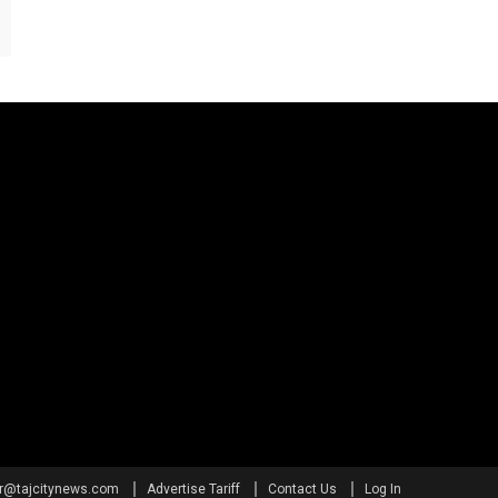
or@tajcitynews.com
Advertise Tariff
Contact Us
Log In