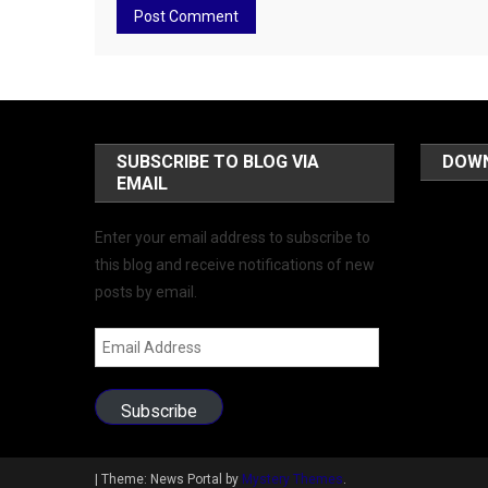
SUBSCRIBE TO BLOG VIA
DOW
EMAIL
Enter your email address to subscribe to
this blog and receive notifications of new
posts by email.
Email
Address
Subscribe
|
Theme: News Portal by
Mystery Themes
.