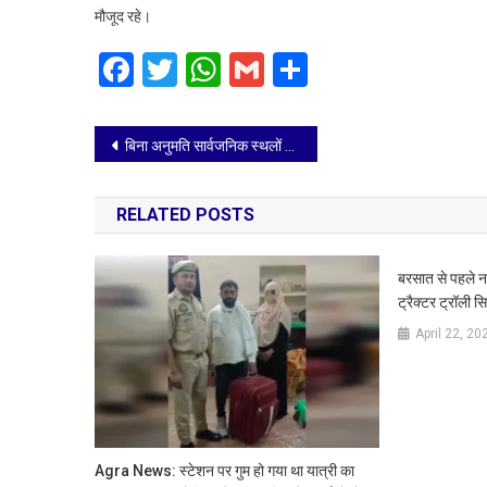
मौजूद रहे।
किया
एमआर
Facebook
Twitter
WhatsApp
Gmail
Share
सेन्टरों
का
निरीक्षण
Post
बिना अनुमति सार्वजनिक स्थलों पर पोस्टर बैनर लगाने वालों पर होगा मुकदमा: नगरायुक्त
navigation
RELATED POSTS
बरसात से पहले न
ट्रैक्टर ट्रॉली स
April 22, 20
Agra News: स्टेशन पर गुम हो गया था यात्री का