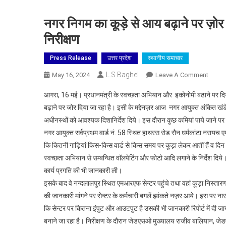
नगर निगम का कूड़े से आय बढ़ाने पर ज़ोर 
निरीक्षण
Press Release
उत्तर प्रदेश
स्थानीय समाचार
L.S Baghel
On
May 16, 2024
Leave A Comment
नगर
आगरा, 16 मई। प्रधानमंत्री के स्वच्छता अभियान और इकोनोमी बढाने पर दिये ज
निगम
बढ़ाने पर जोर दिया जा रहा है। इसी के मद्देनज़र आज नगर आयुक्त अंकित खंड
का
अधीनस्थों को आवश्यक दिशानिर्देश दिये। इस दौरान कुछ कमियां पाये जाने पर उन्ह
कूड़े
नगर आयुक्त सर्वप्रथम वार्ड नं. 58 स्थित हाथरस रोड सैन धर्मकांटा नरायच एमआ
से
आय
कि कितनी गाड़ियां किस-किस वार्ड से किस समय पर कूड़ा लेकर आतीं हैं व दिन भर 
बढ़ाने
स्वच्छता अभियान से सम्बन्धित वाॅलपेटिंग और फोटो आदि लगाने के निर्देश दि
पर
कार्य प्रगति की भी जानकारी ली।
ज़ोर
इसके बाद वे नन्दलालपुर स्थित एमआरएफ सेन्टर पहुंचे तथा वहां कूड़ा निस्तार
,
की जानकारी मांगने पर सेन्टर के कर्मचारी बगलें झांकते नज़र आये। इस पर नाराज़
नगर
कि सेन्टर पर कितना इंपुट और आउटपुट है उसकी भी जानकारी रिपोर्ट में दी ज
आयुक्त
बनाने जा रहा है। निरीक्षण के दौरान जेडएसओ मुख्यालय राजीव बालियान, 
ने