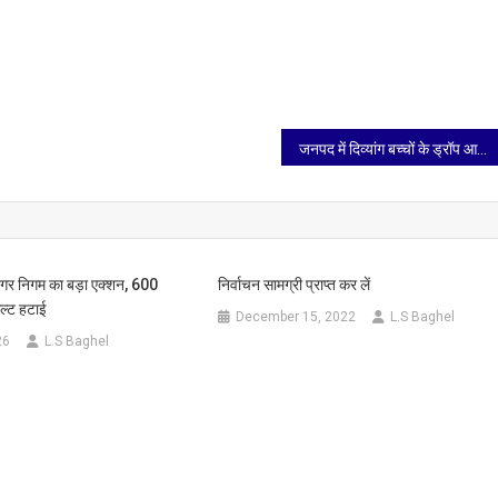
एफ
जनपद में दिव्यांग बच्चों के ड्रॉप आउट रोकने को होंगे विशेष प्रयास, कक्षा-1 से दिव्यांग बच्चों को चिह्नित करने, स्कालरशिप,दिव्यांग सर्टिफिकेट तैयार कराने, के दिए निर्देश
गर निगम का बड़ा एक्शन, 600
निर्वाचन सामग्री प्राप्त कर लें
िल्ट हटाई
December 15, 2022
L.S Baghel
26
L.S Baghel