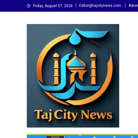
Skip
Editor@tajcitynews.com
Adver
Friday, August 07, 2026
to
content
Taj City News
एक नई सोच…