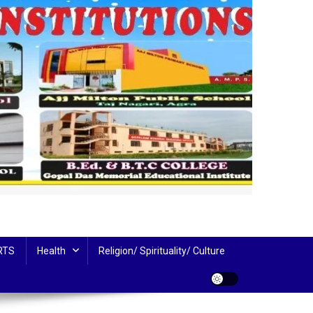
RTS
Health
Religion/ Spirituality/ Culture