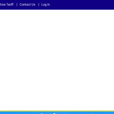
tise Tariff
Contact Us
Log In