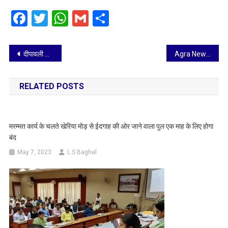
Facebook
Twitter
WhatsApp
Gmail
Share
Post
दीपावली बाद शहर को स्वच्छ बनाने नगर निगम का विशेष अभियान आज, सुबह से ही टीमें मैदान में उतरेंगी
Agra News: श्री खाटू श्याम जी मंदिर में दीपोत्सव, भव्य स्वर्णिम श्रृंगार और भक्ति का माहौल
navigation
RELATED POSTS
मरम्मत कार्य के चलते खेरिया मोड़ से ईदगाह की ओर जाने वाला पुल एक माह के लिए होगा
बंद
May 7, 2023
L.S Baghel