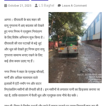
L.S Baghel
On
October 21, 2025
Leave A Comment
दीपावली
के
आगरा। दीपावली के बाद शहर की
बाद
वायु गुणवत्ता में आए बदलाव को देखते
वायु
हुए नगर निगम ने प्रदूषण नियंत्रण
प्रदूषण
के लिए विशेष अभियान शुरू किया है।
नियंत्रण
दीपावली की रात पटाखों से बढ़े धुएं
के
लिए
और धूल को देखते हुए निगम द्वारा वायु
नगर
गुणवत्ता सामान्य बनाए रखने के लिए
निगम
कई ठोस कदम उठाए गए हैं।
की
सक्रिय
नगर निगम ने शहर के प्रमुख चौराहों,
पहल,
मार्गों और अधिक यातायात वाले
शहर
इलाकों में एंटी-स्मॉग गन और वाटर
की
स्प्रिंकलिंग मशीनों की तैनाती की है। इन मशीनों से लगातार पानी का छिड़काव कराया जा
हवा
रहा है, ताकि वातावरण में फैली धूल और प्रदूषक तत्व नीचे बैठ सकें।
को
स्वच्छ