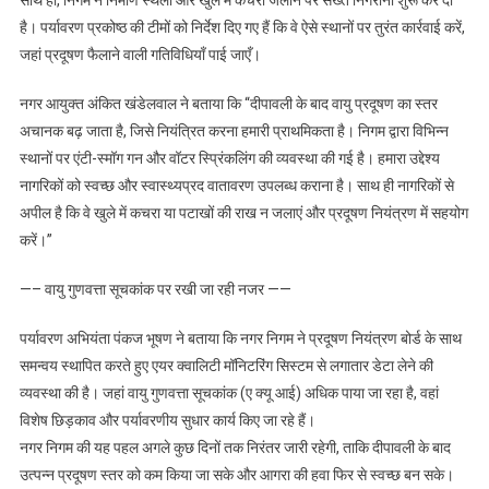
साथ ही, निगम ने निर्माण स्थलों और खुले में कचरा जलाने पर सख्त निगरानी शुरू कर दी
रखने
है। पर्यावरण प्रकोष्ठ की टीमों को निर्देश दिए गए हैं कि वे ऐसे स्थानों पर तुरंत कार्रवाई करें,
के
जहां प्रदूषण फैलाने वाली गतिविधियाँ पाई जाएँ।
लिए
निगम
नगर आयुक्त अंकित खंडेलवाल ने बताया कि “दीपावली के बाद वायु प्रदूषण का स्तर
ने
अचानक बढ़ जाता है, जिसे नियंत्रित करना हमारी प्राथमिकता है। निगम द्वारा विभिन्न
चलाया
स्थानों पर एंटी-स्मॉग गन और वॉटर स्प्रिंकलिंग की व्यवस्था की गई है। हमारा उद्देश्य
विशेष
नागरिकों को स्वच्छ और स्वास्थ्यप्रद वातावरण उपलब्ध कराना है। साथ ही नागरिकों से
एंटी-
अपील है कि वे खुले में कचरा या पटाखों की राख न जलाएं और प्रदूषण नियंत्रण में सहयोग
पॉल्यूशन
ड्राइव
करें।”
—– वायु गुणवत्ता सूचकांक पर रखी जा रही नजर ——
पर्यावरण अभियंता पंकज भूषण ने बताया कि नगर निगम ने प्रदूषण नियंत्रण बोर्ड के साथ
समन्वय स्थापित करते हुए एयर क्वालिटी मॉनिटरिंग सिस्टम से लगातार डेटा लेने की
व्यवस्था की है। जहां वायु गुणवत्ता सूचकांक (ए क्यू आई) अधिक पाया जा रहा है, वहां
विशेष छिड़काव और पर्यावरणीय सुधार कार्य किए जा रहे हैं।
नगर निगम की यह पहल अगले कुछ दिनों तक निरंतर जारी रहेगी, ताकि दीपावली के बाद
उत्पन्न प्रदूषण स्तर को कम किया जा सके और आगरा की हवा फिर से स्वच्छ बन सके।