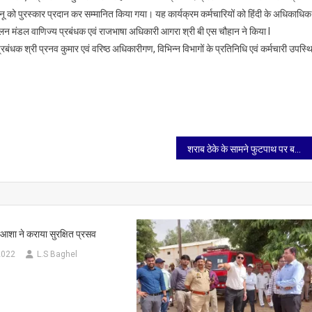
कार्यान्वयन
 सोनू को पुरस्कार प्रदान कर सम्मानित किया गया। यह कार्यक्रम कर्मचारियों को हिंदी के अधिकाधिक
समिति
चालन मंडल वाणिज्य प्रबंधक एवं राजभाषा अधिकारी आगरा श्री बी एस चौहान ने किया l
की
 श्री प्रनव कुमार एवं वरिष्ठ अधिकारीगण, विभिन्न विभागों के प्रतिनिधि एवं कर्मचारी उपस्थ
बैठक
एवं
पुरस्कार
वितरण
समारोह
संपन्न
शराब ठेके के सामने फुटपाथ पर बनी अवैध कैंटीन ध्वस्त, जाम और हादसों के खतरे से मिली राहत
ं व आशा ने कराया सुरक्षित प्रसव
2022
L.S Baghel