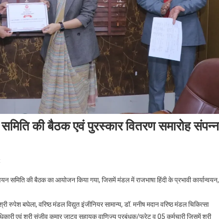
न समिति की बैठक एवं पुरस्कार वितरण समारोह संपन्न
On
t
आगरा
यन समिति की बैठक का आयोजन किया गया, जिसमें मंडल में राजभाषा हिंदी के प्रभावी कार्यान्वयन,
मंडल
में
श्री रुपेश बघेला, वरिष्ठ मंडल विद्युत इंजीनियर सामान्य, डॉ. मनीष मदान वरिष्ठ मंडल चिकित्सा
मंडल
कारी एवं श्री संजीव कुमार जाटव सहायक वाणिज्य प्रबंधक/फ्रेट व 05 कर्मचारी जिसमें श्री
राजभाषा