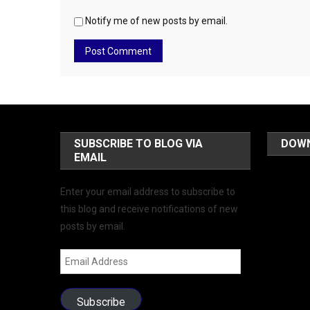
Notify me of new posts by email.
SUBSCRIBE TO BLOG VIA
DOW
EMAIL
Enter your email address to subscribe to
this blog and receive notifications of new
posts by email.
Email
Address
Subscribe