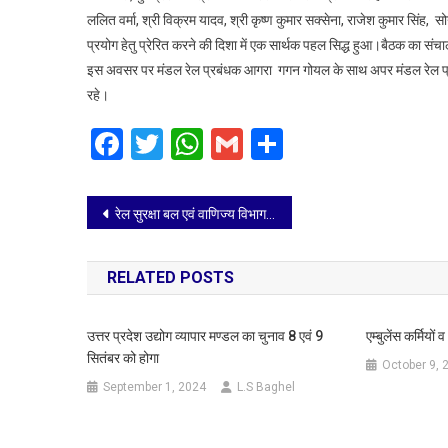
ललित वर्मा, श्री विक्रम यादव, श्री कृष्ण कुमार सक्सेना, राजेश कुमार सिंह,
प्रयोग हेतु प्रेरित करने की दिशा में एक सार्थक पहल सिद्ध हुआ।बैठक का सं
इस अवसर पर मंडल रेल प्रबंधक आगरा गगन गोयल के साथ अपर मंडल रेल प्रबंधक
रहे।
Facebook
Twitter
WhatsApp
Gmail
Share
Post
रेल सुरक्षा बल एवं वाणिज्य विभाग की संयुक्त कार्रवाई, अनावश्यक ACP करने वालों के विरुद्ध सख्त कदम
navigation
RELATED POSTS
उत्तर प्रदेश उद्योग व्यापार मण्डल का चुनाव 8 एवं 9
एम्बुलेंस कर्मियो
सितंबर को होगा
October 9, 
September 1, 2024
L.S Baghel