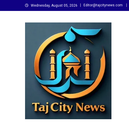
Skip
Editor@tajcitynews.com
Wednesday, August 05, 2026
to
content
Taj City News
एक नई सोच…