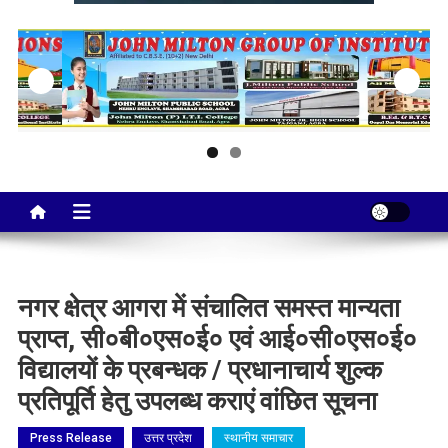
Taj City News
एक नई सोच…
नगर क्षेत्र आगरा में संचालित समस्त मान्यता
प्राप्त, सी०बी०एस०ई० एवं आई०सी०एस०ई०
विद्यालयों के प्रबन्धक / प्रधानाचार्य शुल्क
प्रतिपूर्ति हेतु उपलब्ध कराएं वांछित सूचना
Press Release
उत्तर प्रदेश
स्थानीय समाचार