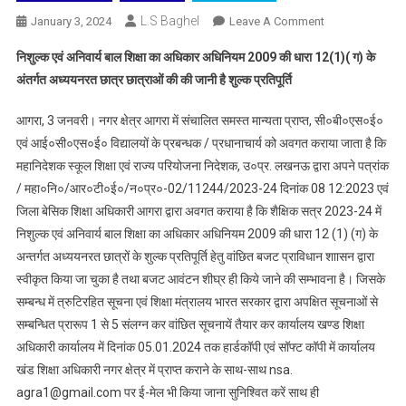
L.S Baghel
On
January 3, 2024
Leave A Comment
नगर
निशुल्क एवं अनिवार्य बाल शिक्षा का अधिकार अधिनियम 2009 की धारा 12(1)( ग) के
क्षेत्र
अंतर्गत अध्ययनरत छात्र छात्राओं की की जानी है शुल्क प्रतिपूर्ति
आगरा
में
आगरा, 3 जनवरी। नगर क्षेत्र आगरा में संचालित समस्त मान्यता प्राप्त, सी०बी०एस०ई०
संचालित
एवं आई०सी०एस०ई० विद्यालयों के प्रबन्धक / प्रधानाचार्य को अवगत कराया जाता है कि
समस्त
महानिदेशक स्कूल शिक्षा एवं राज्य परियोजना निदेशक, उ०प्र. लखनऊ द्वारा अपने पत्रांक
मान्यता
प्राप्त,
/ महा०नि०/आर०टी०ई०/न०प्र०-02/11244/2023-24 दिनांक 08 12:2023 एवं
सी०बी०एस०ई०
जिला बेसिक शिक्षा अधिकारी आगरा द्वारा अवगत कराया है कि शैक्षिक सत्र 2023-24 में
एवं
निशुल्क एवं अनिवार्य बाल शिक्षा का अधिकार अधिनियम 2009 की धारा 12 (1) (ग) के
आई०सी०एस०ई०
अन्तर्गत अध्ययनरत छात्रों के शुल्क प्रतिपूर्ति हेतु वांछित बजट प्राविधान शाासन द्वारा
विद्यालयों
स्वीकृत किया जा चुका है तथा बजट आवंटन शीघ्र ही किये जाने की सम्भावना है। जिसके
के
सम्बन्ध में त्रुटिरहित सूचना एवं शिक्षा मंत्रालय भारत सरकार द्वारा अपक्षित सूचनाओं से
प्रबन्धक
सम्बन्धित प्रारूप 1 से 5 संलग्न कर वांछित सूचनायें तैयार कर कार्यालय खण्ड शिक्षा
/
अधिकारी कार्यालय में दिनांक 05.01.2024 तक हार्डकॉपी एवं सॉफ्ट कॉपी में कार्यालय
प्रधानाचार्य
खंड शिक्षा अधिकारी नगर क्षेत्र में प्राप्त कराने के साथ-साथ nsa.
शुल्क
agra1@gmail.com पर ई-मेल भी किया जाना सुनिश्वित करें साथ ही
प्रतिपूर्ति