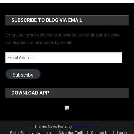
SUBSCRIBE TO BLOG VIA EMAIL
Enter your email address to subscribe to this blog and receive
notifications of new posts by email.
Email
Address
Subscribe
DOWNLOAD APP
|
Theme: News Portal by
Mystery Themes
.
Editor@tajcitynews.com
Advertise Tariff
Contact Us
Log In