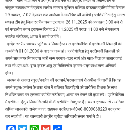
आगरा। खेल निदेशालय उत्तर प्रदेश लखनऊ एवं उ0प्र0 हैण्डबाल एसोसिएशन के
बालिका
संयुक्त तत्वावधान में प्रदेश स्तरीय समन्वय जूनियर बालिका हैण्डबाल प्रतियोगिता दिनांक
हैण्डबाल
29 नवम्बर, से 02 दिसम्बर तक अयोध्या में आयोजित की जायेगी। प्रतियोगिता हेतु आगरा
प्रतियोगिता
मण्डल टीम हेतु जिला स्तरीय चयन ट्रायल्स 26.11..2025 को अपराहन् 3.00 बजे से
के
ट्रायल
एवं मण्डलीय चयन ट्रायल्स दिनांक 27.11.2025 की प्रातः 11.00 बजे से एकलव्य
26,
स्पोर्टस स्टेडियम, आगरा में कराये जायेंगे।
27
प्रदेश स्तरीय समन्वय जूनियर बालिका हैण्डबाल प्रतियोगिता में प्रतिभागी खिलाड़ी की
नवंबर
जन्मतिथि 01.01.2006 के बाद का जन्म हो। प्रतियोगिता हेतु प्रतिभागी खिलाड़ी को
को
अपने साथ नगर निगम द्वारा जारी जन्म प्रमाण-पत्र स्वयं और माता-पिता का आधार कार्ड
तथा सी0एम0ओ0 द्वारा प्रदत्त आयु एवं चिकित्सीय प्रमाण-पत्र साथ लाना अनिवार्य
होगा।
जनपद के समस्त स्कूल/कालेज की प्राचार्य/प्रधानाचार्य से अपील की जाती है कि वह
अपने स्कूल/कालेज के उक्त खेल में बालिका खिलाड़ियों को शारीरिक शिक्षक के साथ
निर्धारित समय पर एकलव्य स्पोर्टस स्टेडियम, आगरा पर भेजने की कृपा करें। प्रतियोगिता
में प्रतिभाग हेतु बालिका खिलाड़ियों की प्रविश्टि निःशुल्क हैं। चयन ट्रायल्स से सम्बन्धित
अधिक जानकारी राजेश यादव, सहायक प्रशिक्षक मो0न0-8009068220 पर प्राप्त
कर सकते हैं। यह जानकारी क्षेत्रीय क्रीड़ा अधिकारी संजय शर्मा ने दी।
Facebook
Twitter
WhatsApp
Gmail
Share