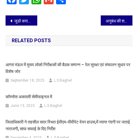
Post
जूडो कराटे पदक विजेता खिलाड़ी सम्मानित
अनुबंध की शर्तों का उल्लंघन महंगा पड़ा, पार्किंग ठेकेदार पर 50 हजार जुर्माना
navigation
RELATED POSTS
आगरा मंडल में मुख्य लोको निरीक्षकों की बैठक सम्पन्न – रेल सुरक्षा एवं संचालन सुधार पर
विशेष जोर
September 18, 2025
L.S Baghel
कॉस्मोस अकादमी सेमीफाइनल में
June 13, 2023
L.S Baghel
जिलाधिकारी ने तहसील सदर स्थित ईवीएम-वीवीपेट वेयर हाउस,में व्याप्त गंदगी पर जताई
नाराजगी, साफ सफाई के दिए निर्देश
December 4, 2023
L.S Baghel