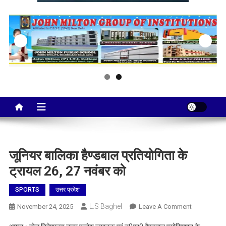
Taj City News
एक नई सोच…
जूनियर बालिका हैण्डबाल प्रतियोगिता के
ट्रायल 26, 27 नवंबर को
SPORTS
उत्तर प्रदेश
L.S Baghel
On
November 24, 2025
Leave A Comment
जूनियर