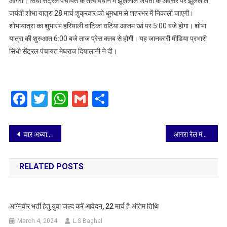
आगरा। सिंधी सेंट्रल पंचायत के तत्वावधान में झूलेलाल जयंती के अवसर पर झूलेलाल
जयंती
जयंती शोभा यात्रा 28 मार्च शुक्रवार को धूमधाम से शहरभर में निकाली जाएगी।
शोभा
शोभायात्रा का शुभारंभ हरियाली वाटिका घटिया आजम खां पर 5:00 बजे होगा। शोभा
यात्रा
यात्रा की शुरुआत 6:00 बजे ताज प्रेस क्लब से होगी। यह जानकारी मीडिया प्रभारी
28
मार्च
सिंधी सेंट्रल पंचायत मेघराज दियालानी ने दी।
को
धूमधाम
से
Facebook
Twitter
WhatsApp
Gmail
Share
शहरभर
में
निकाली
Post
जाएगी
चार अध्यापकों क़ा टी एल एम एवं नवाचार हेतु जिले पर प्रतिभाग करने हेतु चयन किया गया
आगरा रेल मंडल निरन्तर प्रगति के पथ पर अग्रणी
navigation
RELATED POSTS
अग्निवीर भर्ती हेतु युवा जल्द करें आवेदन, 22 मार्च है अंतिम तिथि
March 4, 2024
L.S Baghel