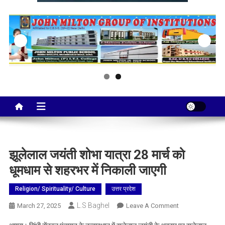
Taj City News
एक नई सोच…
झूलेलाल जयंती शोभा यात्रा 28 मार्च को
धूमधाम से शहरभर में निकाली जाएगी
Religion/ Spirituality/ Culture
उत्तर प्रदेश
L.S Baghel
On
March 27, 2025
Leave A Comment
झूलेलाल