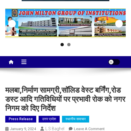
Taj City News
एक नई सोच…
मलबा,निर्माण सामग्री,सॉलिड वेस्ट बर्निंग,रोड
डस्ट आदि गतिविधियों पर प्रभावी रोक को नगर
निगम को दिए निर्देश
Press Release
उत्तर प्रदेश
स्थानीय समाचार
L.S Baghel
On
January 9, 2024
Leave A Comment