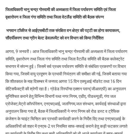
मलबा,निर्माण
जिलाधिकारी भानु चन्द्र गोस्वामी की अध्यक्षता में जिला पर्यावरण समिति एवं जिला
सामग्री,सॉलिड
वृक्षारोपण व जिला गंगा समिति तथा जिला वेटलैंड समिति की बैठक संपन्न
वेस्ट
बर्निंग,रोड
भगवान टॉकीज से आईएसबीटी तक संरक्षित वन क्षेत्र की पट्टी का होगा कायाकल्प,
डस्ट
सौंदर्यीकरण तथा ग्रीन बेल्ट डेवलपमेंट को वन विभाग को किया निर्देशित
आदि
गतिविधियों
आगरा, 9 जनवरी। आज जिलाधिकारी भानु चन्द्र गोस्वामी की अध्यक्षता में जिला पर्यावरण
पर
समिति, वृक्षारोपण तथा जिला गंगा समिति तथा जिला वैटलैंड समिति की बैठक कलेक्ट्रेट
प्रभावी
सभागार में संपन्न हुई। जिसमें सर्व प्रथम पर्यावरण समिति से संबंधित प्रकरणों पर विचार
रोक
को
किया गया, जिसमें वायु प्रदूषण के प्रभावी नियंत्रण की समीक्षा की गई, जिसमें बताया गया
नगर
कि शीतकाल के माह दिसम्बर में जनपद आगरा 15 दिन एक्यूआई मॉडरेट तथा 16 दिन
निगम
सेटिसफैक्ट्री की श्रेणी रहा है। ग्रेडेड रिस्पॉन्स एक्शन प्लान(जीआरएपी) का अनुपालन
को
सुनिश्चित कराने हेतु विभिन्न विभागों यथा नगर निगम, एडीए, पीडब्ल्यूडी, गंगा जल
दिए
प्रोजेक्ट,मेट्रो कॉरपोरेशन, एनएचएआई, जलनिगम,जल संस्थान, कार्यदाई संस्थाओं द्वारा
निर्देश
अनुपालन किया गया है, बैठक में जिलाधिकारी ने नगर निगम को रोड डस्ट व ट्रैफिक
कंजेशन के प्वाइंट चिन्हित कर प्रभावी कार्यवाही करने के निर्देश दिए तथा एनएचएआई के
अधिकारियों को शहर में एनएच-2 पर नियमित साफ-सफाई कराने हेतु कड़ी फटकार लगाते
हुए कार्यवाही के निर्देश दिए तथा सभी अधिकारियों को भी अपने कार्यालय में साफ-सफाई