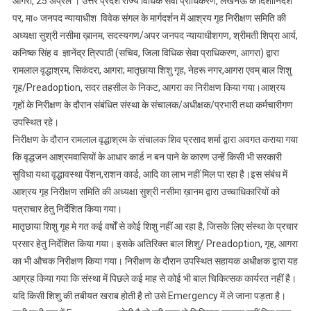
आगरा, 25 अप्रैल । उत्तर प्रदेश राज्य विधिक सेवा प्राधिकरण, लखनऊ के दिशानिर्देश
आश्रमवासियों
पर, मा० जनपद न्यायाधीश विवेक संगल के मार्गदर्शन में आश्रय गृह निरीक्षण समिति की
के
अध्यक्षा सुश्री नसीमा ख़ानम, सदस्यगण/अपर जनपद न्यायाधीशगण, श्रीमती शिप्रा आर्य,
आधार
कनिष्क सिंह व ज्ञानेंद्र त्रिपाठी (सचिव, जिला विधिक सेवा प्राधिकरण, आगरा) द्वारा
कार्ड
बनवाने
रामलाल वृद्धाश्रम, सिकंदरा, आगरा; मातृछाया शिशु गृह, नेहरू नगर,आगरा एवम् बाल शिशु
को
गृह/Preadoption, सदर तहसील के निकट, आगरा का निरीक्षण किया गया।आश्रय
पत्राचार
गृहों के निरीक्षण के दौरान संबंधित संस्था के संचालक/अधीक्षक/प्रभारी तथा कर्मचारीगण
करने
उपस्थित रहे।
के
निरीक्षण के दौरान रामलाल वृद्धाश्रम के संचालक शिव प्रसाद शर्मा द्वारा अवगत कराया गया
निर्देश
कि वृद्धजन आश्रमवासियों के आधार कार्ड न बन पाने के कारण उन्हें किसी भी सरकारी
सुविधा यथा वृद्धावस्था पेंशन,राशन कार्ड, आदि का लाभ नहीं मिल पा रहा है।इस संबंध में
आश्रय गृह निरीक्षण समिति की अध्यक्षा सुश्री नसीमा ख़ानम द्वारा उच्चाधिकारियों को
पत्राचार हेतु निर्देशित किया गया।
मातृछाया शिशु गृह मे गत कई वर्षों से कोई शिशु नहीं आ रहा है, जिसके लिए संस्था के प्रचार
प्रसार हेतु निर्देशित किया गया। इसके अतिरिक्त बाल शिशु/ Preadoption, गृह, आगरा
का भी औचक निरीक्षण किया गया। निरीक्षण के दौरान उपस्थित सहायक अधीक्षक द्वारा यह
आग्रह किया गया कि संस्था में पिछले कई माह से कोई भी बाल चिकित्सक कार्यरत नहीं है।
यदि किसी शिशु की तबीयत खराब होती है तो उसे Emergency में ले जाना पड़ता है।