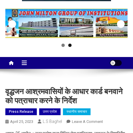
Taj City News
एक नई सोच…
वृद्धजन आश्रमवासियों के आधार कार्ड बनवाने
को पत्राचार करने के निर्देश
Press Release
उत्तर प्रदेश
स्थानीय समाचार
L.S Baghel
On
April 25, 2023
Leave A Comment
वृद्धजन