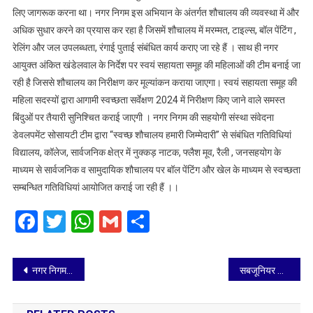
लिए जागरूक करना था। नगर निगम इस अभियान के अंतर्गत शौचालय की व्यवस्था में और
पहल
स्वच्छ
अधिक सुधार करने का प्रयास कर रहा है जिसमें शौचालय में मरम्मत, टाइल्स, बॉल पेंटिंग ,
शौचालय
रेलिंग और जल उपलब्धता, रंगाई पुताई संबंधित कार्य कराए जा रहे हैं । साथ ही नगर
हमारी
आयुक्त अंकित खंडेलवाल के निर्देश पर स्वयं सहायता समूह की महिलाओं की टीम बनाई जा
जिम्मेदारी
रही है जिससे शौचालय का निरीक्षण कर मूल्यांकन कराया जाएगा। स्वयं सहायता समूह की
महिला सदस्यों द्वारा आगामी स्वच्छता सर्वेक्षण 2024 में निरीक्षण किए जाने वाले समस्त
बिंदुओं पर तैयारी सुनिश्चित कराई जाएगी । नगर निगम की सहयोगी संस्था संवेदना
डेवलपमेंट सोसायटी टीम द्वारा “स्वच्छ शौचालय हमारी जिम्मेदारी” से संबंधित गतिविधियां
विद्यालय, कॉलेज, सार्वजनिक क्षेत्र में नुक्कड़ नाटक, फ्लैश मूव, रैली , जनसहयोग के
माध्यम से सार्वजनिक व सामुदायिक शौचालय पर बॉल पेंटिंग और खेल के माध्यम से स्वच्छता
सम्बन्धित गतिविधियां आयोजित कराई जा रही हैं ।।
Facebook
Twitter
WhatsApp
Gmail
Share
Post
नगर निगम ने ध्वस्त कराई कोयला संचालित भट्ठी, जुर्माना
सबजूनियर बालक/बालिका बैडमिन्टन ट्रायल
navigation