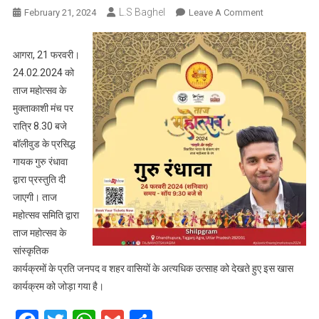
L.S Baghel
On
February 21, 2024
Leave A Comment
गुरु
रंधावा
आगरा, 21 फरवरी।
के
24.02.2024 को
प्रति
ताज महोत्सव के
आगरा
मुक्ताकाशी मंच पर
वासियों
रात्रि 8.30 बजे
के
अत्याधिक
बॉलीवुड के प्रसिद्ध
उत्साह
गायक गुरु रंधावा
को
द्वारा प्रस्तुति दी
देखते
जाएगी। ताज
हुए
महोत्सव समिति द्वारा
ताज
ताज महोत्सव के
महोत्सव
सांस्कृतिक
में
कार्यक्रमों के प्रति जनपद व शहर वासियों के अत्यधिक उत्साह को देखते हुए इस खास
जोड़ा
कार्यक्रम को जोड़ा गया है।
गया
कार्यक्रम