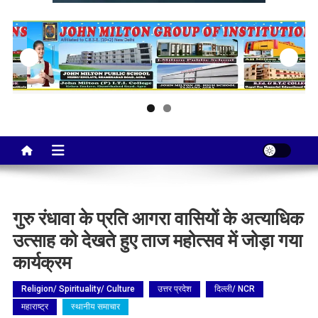
Taj City News
एक नई सोच…
गुरु रंधावा के प्रति आगरा वासियों के अत्याधिक
उत्साह को देखते हुए ताज महोत्सव में जोड़ा गया
कार्यक्रम
Religion/ Spirituality/ Culture
उत्तर प्रदेश
दिल्ली/ NCR
महाराष्ट्र
स्थानीय समाचार