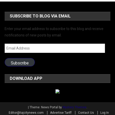
SUBSCRIBE TO BLOG VIA EMAIL
Enter your email address to subscribe to this blog and receive
notifications of new posts by email.
Email
Address
Subscribe
DOWNLOAD APP
|
Theme: News Portal by
Mystery Themes
.
Editor@tajcitynews.com
Advertise Tariff
Contact Us
Log In