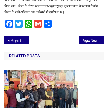
किया जाए। संभव दिवस में अधिक से अधिक संदर्भों का मौके पर ही निस्तारण सुनिश्चित
किया जाए। बैठक के दौरान अपर नगर आयुक्त सुरेंद्र प्रसाद यादव के अलावा निर्माण
विभाग के सभी अभियंता और कर्मचारी भी उपस्थित थे।
Facebook
Twitter
WhatsApp
Gmail
Share
Post
नौ दुर्गा में नगर निगम करेगा नारी शक्ति का सम्मान
Agra News: उत्तर प्रदेश व्यापार मंडल ने दी मंडलायुक्त को दीपावली की शुभकामनाएं
navigation
RELATED POSTS