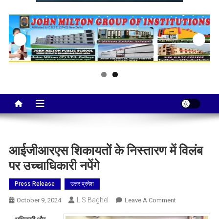
Taj City News
एक नई सोच…
आईजीआरएस शिकायतों के निस्तारण में विलंब
पर उच्चाधिकारी नपेंगे
Press Release
उत्तर प्रदेश
L.S Baghel
On
October 9, 2024
Leave A Comment
आईजीआरएस