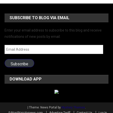
SUBSCRIBE TO BLOG VIA EMAIL
Enter your email address to subscribe to this blog and receive
notifications of new posts by email.
Email
Address
Subscribe
DOWNLOAD APP
|
Theme: News Portal by
Mystery Themes
.
Editor@tajcitynews.com
Advertise Tariff
Contact Us
Log In