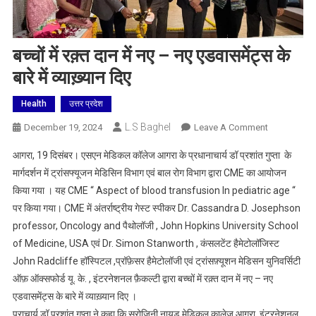
बच्चों में रक़्त दान में नए – नए एडवासमेंट्स के
बारे में व्याख़्यान दिए
Health
उत्तर प्रदेश
L.S Baghel
On
December 19, 2024
Leave A Comment
बच्चों
आगरा, 19 दिसंबर। एसएन मेडिकल कॉलेज आगरा के प्रधानाचार्य डॉ प्रशांत गुप्ता के
में
मार्गदर्शन में ट्रांसफ्यूजन मेडिसिन विभाग एवं बाल रोग विभाग द्वारा CME का आयोजन
रक़्त
किया गया । यह CME “ Aspect of blood transfusion In pediatric age “
दान
पर किया गया। CME में अंतर्राष्ट्रीय गेस्ट स्पीकर Dr. Cassandra D. Josephson
में
नए
professor, Oncology and पैथोलॉजी , John Hopkins University School
–
of Medicine, USA एवं Dr. Simon Stanworth , कंसलटेंट हैमेटोलॉजिस्ट
नए
John Radcliffe हॉस्पिटल ,प्रॉफ़ेसर हैमेटोलॉजी एवं ट्रांसफ़्यूशन मेडिसन युनिवर्सिटी
एडवासमेंट्स
ऑफ़ ऑक्सफोर्ड यू. के. , इंटरनेशनल फ़ैकल्टी द्वारा बच्चों में रक़्त दान में नए – नए
के
एडवासमेंट्स के बारे में व्याख़्यान दिए ।
बारे
प्राचार्य डॉ प्रशांत गुप्ता ने कहा कि सरोजिनी नायडू मेडिकल कालेज आगरा, इंटरनेशनल