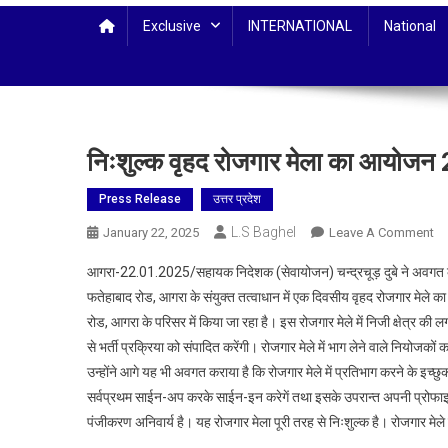
Exclusive
INTERNATIONAL
National
निःशुल्क वृहद रोजगार मेला का आयोजन
Press Release
उत्तर प्रदेश
L.S Baghel
O
January 22, 2025
Leave A Comment
निः
आगरा-22.01.2025/सहायक निदेशक (सेवायोजन) चन्द्रचूड़ दुबे ने अवगत कराय
वृह
फतेहाबाद रोड, आगरा के संयुक्त तत्वाधान में एक दिवसीय वृहद रोजगार मेल
रो
रोड, आगरा के परिसर में किया जा रहा है। इस रोजगार मेले में निजी क्षेत्र की
मेल
से भर्ती प्रक्रिया को संपादित करेंगी। रोजगार मेले में भाग लेने वाले नियोजको
का
आ
उन्होंने आगे यह भी अवगत कराया है कि रोजगार मेले में प्रतिभाग करने क
28
सर्वप्रथम साईन-अप करके साईन-इन करेगें तथा इसके उपरान्त अपनी प्रोफाइल पूर्
जन
पंजीकरण अनिवार्य है। यह रोजगार मेला पूरी तरह से निःशुल्क है। रोजगार मेले मे
को