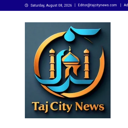
Skip
Editor@tajcitynews.com
Ad
Saturday, August 08, 2026
to
content
Taj City News
एक नई सोच…