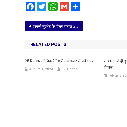
Facebook
Twitter
WhatsApp
Gmail
Share
Post
शामली मुठभेड़ के दौरान घायल STF इंस्पेक्टर शहीद, मेदांता अस्पताल में थे भर्ती
navigation
RELATED POSTS
28 सितम्बर को निकलेगी श्री राम चन्द्र जी की बारात
सख्ती करते ही द
किराया
August 1, 2024
L.S Baghel
February 20