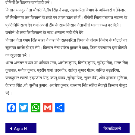
दोषियों के खिलाफ कार्यवाही करे।
किसान मजदूर नेता चौधरी दिलीप सिंह ने कहा, सहकारिता विभाग के अधिकारी व ठेकेदार
की मिलीभगत कर किसानों के हकों पर डाका डाल रहे हैं। बीजेपी जिला पंचायत सदस्य के
प्रतिनिधि सत्य देव शर्मा अपनी टीम के साथ किसान नेताओं से धरना स्थल पर मिले।
उन्होंने भी कहा कि किसानों के साथ अन्यान्य नहीं होने देंगे।
किसान नेता श्याम सिंह चाहर ने कहा कि सहकारिता विभाग के गोदाम निर्माण के घोटाले का
खुलासा करके ही दम लेंगे। किसान नेता राकेश कुमार ने कहा, जिला प्रशासन इस घोटाले
का खुलासा करे ।
धरना अनशन स्थल पर धर्मपाल राणा, अशोक कुमार, विनोद कुमार, सुरेंद्र सिंह, भारत सिंह
कुशवाह, मनोज कुमार, प्रदीप शर्मा ,उदयवीर, सतेंद्र कुमार गौतम, अनिल बड़हरिया,
राजकुमार त्यागी ,इंद्रजीत सिंह, कालू यादव ,सुरेंद्र सिंह, सुमन देवी, ओम प्रकाश मुखिया,
देवराज सिंह ,चौ. सुनील कुमार , अवधेश कुमार, कल्याण सिंह सहित सैकड़ों किसान मौजूद
रहे।
Facebook
Twitter
WhatsApp
Gmail
Share
Post
Agra News: प्रशासनिक अधिकारियों ने किया नगर कीर्तन मार्ग का भ्रमण, दिए दिशा निर्देश
जिलाधिकारी ने फॉर्मर-आईडी टीबी मुक्त जनपद अभियान,फैमिली- आईडी हेतु सभी ग्रामप्रधानों से वार्ता कर, की सहयोग की अपील