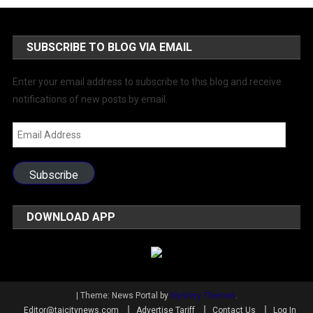
SUBSCRIBE TO BLOG VIA EMAIL
Enter your email address to subscribe to this blog and receive
notifications of new posts by email.
Email
Address
Subscribe
DOWNLOAD APP
|
Theme: News Portal by
Mystery Themes
.
Editor@tajcitynews.com
Advertise Tariff
Contact Us
Log In