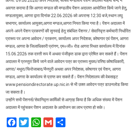
आगरा. 09.06.2026/अपर निदेशक, सचिव मण्डलीय पेंशन अदालत महिमा चन्द ने
जून
अवगत कराया है कि आगरा मण्डल की मण्डलीय पेंशन अदालत आयोजित किये जाने हेतु,
को
मण्डलायुक्त, आगरा द्वारा दिनांक 22.06.2026 को अपरान्ह 12:30 बजे,स्थान लघु
मण्डलीय
सभागार, कार्यालय आयुक्त,आगरा मण्डल,आगरा नियत किया गया है। पेंशन अदालत में
पेंशन
अदालत
अपने-अपने पेंशन प्रकरणों की सुनवाई हेतु संबंधित पेंशनर / सेवानिवृत्त कर्मचारी निर्धारित
का
प्रारूप पर अपना आवेदन / प्रकरण, कार्यालय अपर निदेशक, कोषागार एवं पेंशन, आगरा
होगा
मण्डल, आगरा के जिलाधिकारी प्रांगण, एम०जी० रोड आगरा स्थित कार्यालय में दिनांक
आयोजन,15
15.06.2026 तक दस्ती रूप में अथवा पंजीकृत डाक द्वारा प्रेषित कर सकते हैं। पेंशन
जून
अदालत में प्रस्तुत किये जाने वाले आवेदन पत्र का प्रारूप मुख्य/वरिष्ठ कोषाधिकारी,
तक
आगरा/ मथुरा/फिरोजाबाद/मैनपुरी अथवा अपर निदेशक, कोषागार एवं पेंशन, आगरा
करें
मण्डल, आगरा के कार्यालय से प्राप्त कर सकते हैं। पेंशन निदेशालय की वेबसाइट
आवेदन
www.pensiondirectorate.up.nic.in से भी उक्त आवेदन पत्र डाउनलोड किया
जा सकता है।
उन्होंने सभी पेंशनर्स/सेवानिवृत्त कार्मिकों से आग्रह किया है कि अधिक संख्या में पेंशन
अदालत में पहुंचकर पेंशन अदालत के आयोजन का लाभ प्राप्त हो सके।
Facebook
Twitter
WhatsApp
Gmail
Share