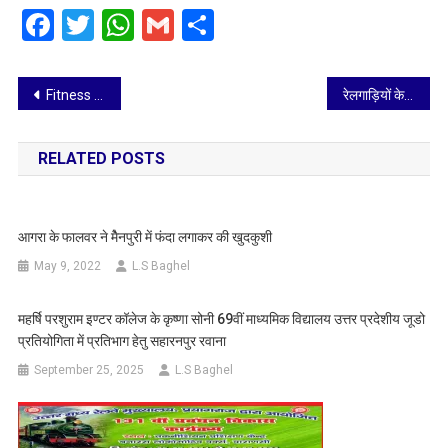
Facebook
Twitter
WhatsApp
Gmail
Share
Post
Fitness Business Empire
रेलगाड़ियों के अस्थाई ठहराव में संशोधन करने का निर्णय
navigation
RELATED POSTS
आगरा के फालवर ने मैेनपुरी में फंदा लगाकर की खुदकुशी
May 9, 2022
L.S Baghel
महर्षि परशुराम इण्टर कॉलेज के कृष्णा सोनी 69वीं माध्यमिक विद्यालय उत्तर प्रदेशीय जूडो
प्रतियोगिता में प्रतिभाग हेतु सहारनपुर रवाना
September 25, 2025
L.S Baghel