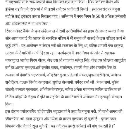
,कचरा
ने शहरवासियों के साथ कंधे से कंधा मिलाकर श्रमदान किया। रिवर कनेक्ट कैंपेन और
इकट्ठा
इंडिया राइजिंग के सदस्यों ने भी इसमें सक्रिय भागीदारी निभाई। इस अवसर पर यमुना
किया
नदी से कई ट्रैक्टर कचरा निकाला गया। अभियान में नगर निगम के 50 से अधिक कर्मचारी
और अधिकारियों ने भी भाग लिया।
रिवर कनेक्ट कैंपेन के बृज खंडेलवाल ने सभी प्रतिभागियों का हृदय से आभार व्यक्त किया
और आशा जताई कि आगरा के नागरिक भविष्य में भी यमुना की सफाई के इस पवित्र कार्य से
जुड़े रहेंगे। यह आयोजन न केवल नदी की स्वच्छता के लिए था, बल्कि आगामी गंगा दशहरा
उत्सव की तैयारियों का भी हिस्सा रहा। कार्यक्रम में नगर निगम की ओर से सहायक
नगरायुक्त अशोक प्रिय गौतम, जेड एस ओ ताजगंज महेंद्र सिंह, जेड एस ओ छत्ता आशुतोष
वर्मा के अलावा एस एफआई संजीव यादव, राघवेन्द्र, रामजी भैया और राजवीर सिंह के
अलावा डॉ देवाशीष भट्टाचार्य, डॉ हरेंद्र गुप्ता, पद्मिनी अय्यर,जुगल श्रोत्रिय, अभिनव
श्रोत्रिय, वल्लभ विनोद अग्रवाल, सुशील गोस्वामी, धर्मेंद्र शर्मा जी , रंजन शर्मा, मुकेश
चौधरी, वत्सला प्रभाकर, अभिषेक मेहरोत्रा, सहित अनेक गणमान्य व्यक्ति उपस्थित रहे।
नितिन जौहरी के नेतृत्व में इंडिया राइजिंग के वालंटियर्स ने अभियान में महत्वपूर्ण योगदान
दिया।
इस दौरान पर्यावरणविद डॉ देवाशीष भट्टाचार्य ने कहा कि यमुना नदी, जो कभी आगरा की
जीवनरेखा थी, आज प्रदूषण और उपेक्षा के कारण मृतप्राय हो चुकी है। इसका जल
विषाक्त और किनारे सूख चुके हैं। यह नदी अब हमसे कार्रवाई की मांग कर रही है।”