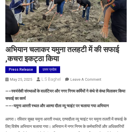
अभियान चलाकर यमुना तलहटी में की सफाई
,कचरा इकट्ठा किया
Press Release
उत्तर प्रदेश
L.S Baghel
On
May 25, 2025
Leave A Comment
अभियान
—–स्वयंसेवी संस्थाओं के वालंटियर और नगर निगम कर्मियों ने कंधे से कंधा मिलाकर किया
चलाकर
सफाई का कार्य
यमुना
——-यमुना आरती स्थल और आत्मा दौला व्यू प्वाइंट पर चलाया गया अभियान
तलहटी
में
आगरा। रविवार सुबह यमुना आरती स्थल, एत्माद्दौला व्यू प्वाइंट पर यमुना तलती में सफाई के
की
लिए विशेष अभियान चलाया गया। अभियान में नगर निगम के कर्मचारियों और अधिकारियों
सफाई