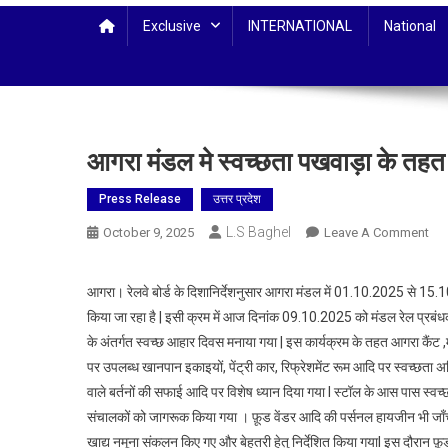
Exclusive
INTERNATIONAL
National
आगरा मंडल मे स्वच्छता पखवाड़ा के त
Press Release
उत्तर प्रदेश
L.S Baghel
On
October 9, 2025
Leave A Comment
आग
मंड
आगरा। रेलवे बोर्ड के दिशानिर्देशनुसार आगरा मंडल में 01.10.2025 से 
मे
किया जा रहा है | इसी क्रम में आज दिनांक 09.10.2025 को मंडल रेल प्रबंधक
स्वच
के अंतर्गत स्वच्छ आहार दिवस मनाया गया | इस कार्यक्रम के तहत आगरा कैंट ,
पखव
पर उपलब्ध खानपान इकाइयों, पेंट्री कार, रिफ्रेशमेंट रूम आदि पर स्वच्छत
के
वाले बर्तनों की सफाई आदि पर विशेष ध्यान दिया गया I स्टॉल के आस पास स्वच्
तहत
स्वच
संचालकों को जागरूक किया गया । फ़ूड वेंडर आदि की पर्सनल हायजीन भी जाँच 
आह
खाद्य नमूना संकलन किए गए और बेहतरी हेतु निर्देशित किया गयाI इस दौरान फ़ूड