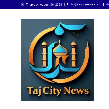
Skip
Editor@tajcitynews.com
Ad
Thursday, August 06, 2026
to
content
Taj City News
एक नई सोच…