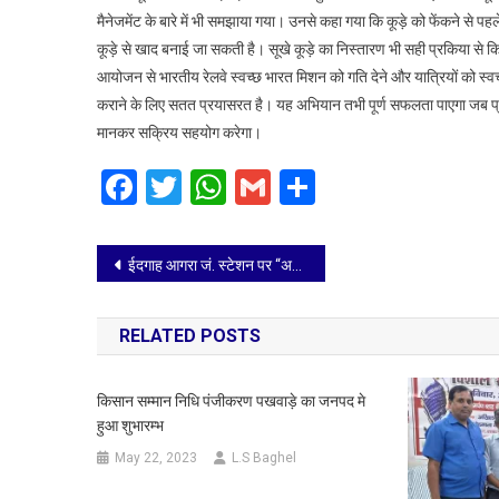
दिव
मैनेजमेंट के बारे में भी समझाया गया। उनसे कहा गया कि कूड़े को फेंकने से पह
का
कूड़े से खाद बनाई जा सकती है। सूखे कूड़े का निस्तारण भी सही प्रकिया से
आय
आयोजन से भारतीय रेलवे स्वच्छ भारत मिशन को गति देने और यात्रियों को स्वच
किय
कराने के लिए सतत प्रयासरत है। यह अभियान तभी पूर्ण सफलता पाएगा जब प्रत्
गया
मानकर सक्रिय सहयोग करेगा।
Facebook
Twitter
WhatsApp
Gmail
Share
Post
ईदगाह आगरा जं. स्टेशन पर “अमृत संवाद” कार्यक्रम का आयोजन
navigation
RELATED POSTS
किसान सम्मान निधि पंजीकरण पखवाड़े का जनपद मे
हुआ शुभारम्भ
May 22, 2023
L.S Baghel