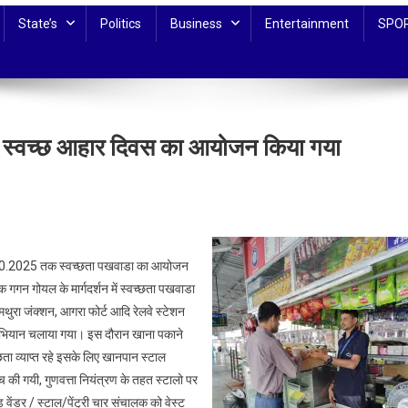
State’s
Politics
Business
Entertainment
SPO
हत स्वच्छ आहार दिवस का आयोजन किया गया
रा
ल
15.10.2025 तक स्वच्छता पखवाडा का आयोजन
 गगन गोयल के मार्गदर्शन में स्वच्छता पखवाडा
्छता
मथुरा जंक्शन, आगरा फोर्ट आदि रेलवे स्टेशन
ाड़ा
ा अभियान चलाया गया। इस दौरान खाना पकाने
छता व्याप्त रहे इसके लिए खानपान स्टाल
्छ
की गयी, गुणवत्ता नियंत्रण के तहत स्टालो पर
ार
 वेंडर / स्टाल/पेंट्री चार संचालक को वेस्ट