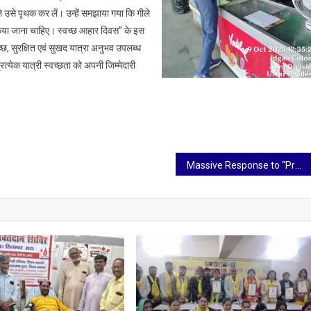
स
ले उसे पृथक कर लें। उन्हें समझाया गया कि गीले
 किया जाना चाहिए। स्वच्छ आहार दिवस” के इस
ोजन
्छ, सुरक्षित एवं सुखद यात्रा अनुभव उपलब्ध
ा
येक यात्री स्वच्छता को अपनी जिम्मेदारी
Massive Response to “Project Roshni – Vision for All”: 3,500 Screened, 4,000 Awaiting Eye Check-ups at Bharat Diamond Bourse