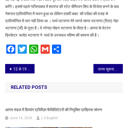
उपलब्धि
करेंगे। इससे पहले गाजियाबाद में शतरंज की स्टेट चैम्पियन शिप के विजेता बनने के बाद
हासिल
नेशनल प्रतियोगिता में चयन हुआ था लेकिन दसवीं कक्षा की परीक्षा की वजह से
की
प्रतियोगिता में भाग नही लिया था । पार्थ भटनागर मेरे भान्जे सागर भटनागर (पिता) नेहा
भटनागर (माँ) के पुत्र है। वे नरेन्द्र मोहन भटनागर के पौत्र है। आगरा के वेटरन
क्रिकेटर बल्देव भटनागर ने पार्थ के उज्जवल भविष्य की कामना की है।
Facebook
Twitter
WhatsApp
Gmail
Share
Post
15 से 19 मई तक सूचना का अधिकार अधिनियम 2005 के तहत सूचना आयुक्त करेंगे सुनवाई
राज्य सूचना आयुक्त द्वारा कमिश्नर सभागार में पुराने वादों का निस्तारण जारी
navigation
RELATED POSTS
आगरा मंडल में दिव्यांग एटीवीएम फैसिलिटेटरों की नियुक्ति प्रक्रिया संपन्न
June 15, 2026
L.S Baghel