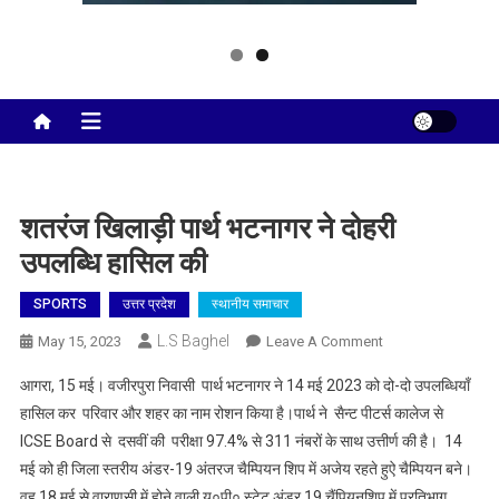
Taj City News
एक नई सोच…
शतरंज खिलाड़ी पार्थ भटनागर ने दोहरी
उपलब्धि हासिल की
SPORTS
उत्तर प्रदेश
स्थानीय समाचार
L.S Baghel
On
May 15, 2023
Leave A Comment
शतरंज
आगरा, 15 मई। वजीरपुरा निवासी पार्थ भटनागर ने 14 मई 2023 को दो-दो उपलब्धियाँ
खिलाड़ी
हासिल कर परिवार और शहर का नाम रोशन किया है।पार्थ ने सैन्ट पीटर्स कालेज से
पार्थ
ICSE Board से दसवीं की परीक्षा 97.4% से 311 नंबरों के साथ उत्तीर्ण की है। 14
भटनागर
मई को ही जिला स्तरीय अंडर-19 अंतरज चैम्पियन शिप में अजेय रहते हुऐ चैम्पियन बने।
ने
दोहरी
वह 18 मई से वाराणसी में होने वाली यू०पी० स्टेट अंडर 19 चैंपियनशिप में प्रतिभाग