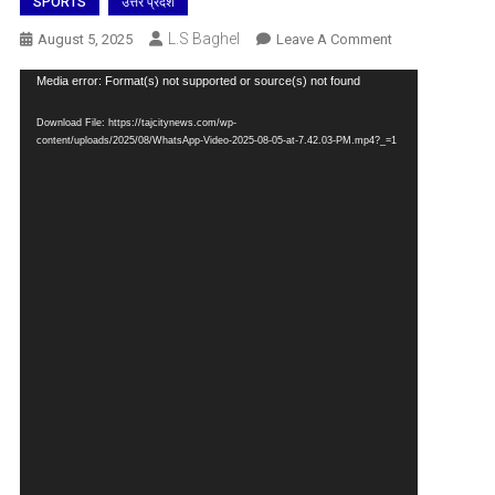
SPORTS
उत्तर प्रदेश
L.S Baghel
On
August 5, 2025
Leave A Comment
चैंपियनः
Video
Media error: Format(s) not supported or source(s) not found
असम
Player
को
Download File: https://tajcitynews.com/wp-
हरा
content/uploads/2025/08/WhatsApp-Video-2025-08-05-at-7.42.03-PM.mp4?_=1
उत्तर
प्रदेश
ने
जीती
अ.भा.
बीसी
राय
फुटबाल
ट्राफी