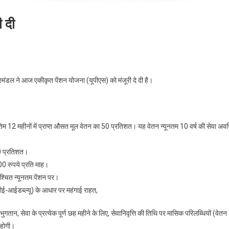
ी दी
िनेट
ंत्रिमंडल ने आज एकीकृत पेंशन योजना (यूपीएस) को मंजूरी दे दी है।
कृत
न
ना
े अंतिम 12 महीनों में प्राप्त औसत मूल वेतन का 50 प्रतिशत। यह वेतन न्यूनतम 10 वर्ष की सेवा अव
री
60 प्रतिशत।
000 रुपये प्रति माह।
श्चित न्यूनतम पेंशन पर।
ई-आईडब्ल्यू) के आधार पर महंगाई राहत,
्त भुगतान, सेवा के प्रत्येक पूर्ण छह महीने के लिए, सेवानिवृत्ति की तिथि पर मासिक परिलब्धियों (वेतन
 होगी।