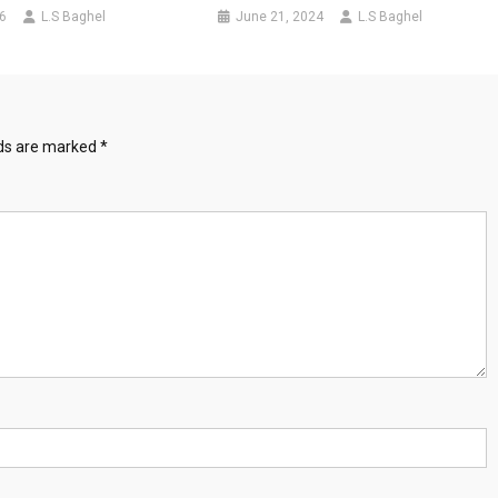
6
L.S Baghel
June 21, 2024
L.S Baghel
lds are marked
*