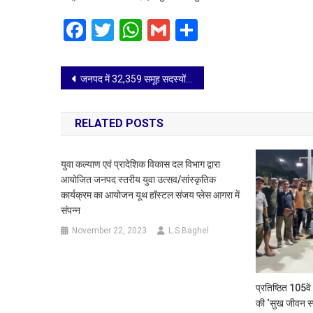
Facebook
Twitter
WhatsApp
Gmail
Share
Post
जनपद में 32,359 समूह सदस्यों क़ो बनाया जाएगा लखपति दीदी
navigation
RELATED POSTS
युवा कल्याण एवं प्रादेशिक विकास दल विभाग द्वारा
आयोजित जनपद स्तरीय युवा उत्सव/सांस्कृतिक
कार्यक्रम का आयोजन यूथ हॉस्टल संजय प्लेस आगरा में
संपन्न
November 22, 2023
L.S Baghel
प्रतिष्ठित 105वे
की ‘सुख जीवन स्प