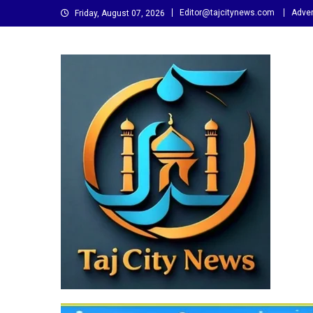
Skip
Editor@tajcitynews.com
Adver
Friday, August 07, 2026
to
content
Taj City News
एक नई सोच…