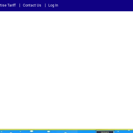
tise Tariff
Contact Us
Log In