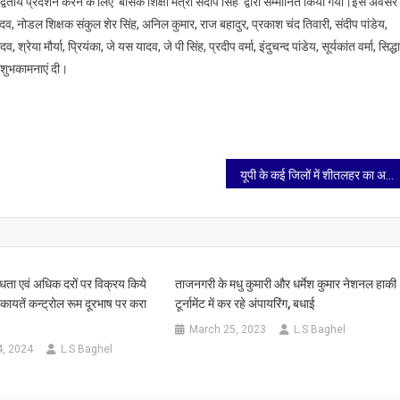
द्वितीय प्रदर्शन करने के लिए बेसिक शिक्षा मंत्री संदीप सिंह द्वारा सम्मानित किया गया।इस अवसर
भदोही
, नोडल शिक्षक संकुल शेर सिंह, अनिल कुमार, राज बहादुर, प्रकाश चंद तिवारी, संदीप पांडेय,
भूपेंद्र
नारायण
श्रेया मौर्या, प्रियंका, जे यस यादव, जे पी सिंह, प्रदीप वर्मा, इंदुचन्द पांडेय, सूर्यकांत वर्मा, सिद्धा
सिंह
ं शुभकामनाएं दी।
को
अद्वितीय
प्रदर्शन
करने
के
यूपी के कई जिलों में शीतलहर का अलर्ट जारी, पहाड़ी राज्यों में बर्फबारी
लिए
बेसिक
शिक्षा
मंत्री
संदीप
्धता एवं अधिक दरों पर विक्रय किये
ताजनगरी के मधु कुमारी और धर्मेश कुमार नेशनल हाकी
सिंह ने
िकायतें कन्ट्रोल रूम दूरभाष पर करा
टूर्नामेंट में कर रहे अंपायरिंग, बधाई
सम्मानित
March 25, 2023
L.S Baghel
किया
4, 2024
L.S Baghel