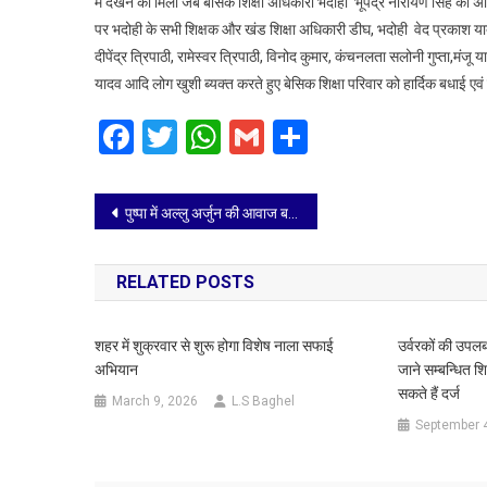
में देखने को मिली जब बेसिक शिक्षा अधिकारी भदोही भूपेंद्र नारायण सिंह को अ
पर भदोही के सभी शिक्षक और खंड शिक्षा अधिकारी डीघ, भदोही वेद प्रकाश यादव
दीपेंद्र त्रिपाठी, रामेस्वर त्रिपाठी, विनोद कुमार, कंचनलता सलोनी गुप्ता,मंजू यादव, 
यादव आदि लोग खुशी ब्यक्त करते हुए बेसिक शिक्षा परिवार को हार्दिक बधाई एव
Facebook
Twitter
WhatsApp
Gmail
Share
Post
पुष्पा में अल्लु अर्जुन की आवाज बने श्रेयस तलपड़े का एक्सक्लुसिव इंटरव्यू
navigation
RELATED POSTS
शहर में शुक्रवार से शुरू होगा विशेष नाला सफाई
उर्वरकों की उपलब
अभियान
जाने सम्बन्धित श
सकते हैं दर्ज
March 9, 2026
L.S Baghel
September 