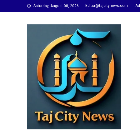
Skip
Editor@tajcitynews.com
Ad
Saturday, August 08, 2026
to
content
Taj City News
एक नई सोच…