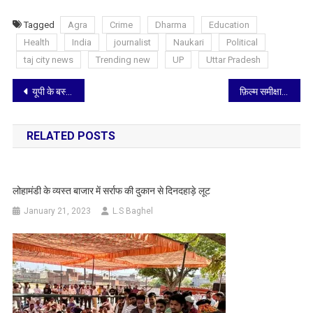
Tagged
Agra
Crime
Dharma
Education
Health
India
journalist
Naukari
Political
taj city news
Trending new
UP
Uttar Pradesh
Post
यूपी के बस्ती जिले में सिविल लाइन की सड़क है या शर्म की लाइन?
फ़िल्म समीक्षा: जोरदार कॉमेडी और सस्पेंस से भरपूर है ‘हाउसफुल 5’, दो क्लाईमैक्स देंगे दोगुना मजा
navigation
RELATED POSTS
लोहामंडी के व्यस्त बाजार में सर्राफ की दुकान से दिनदहाड़े लूट
January 21, 2023
L.S Baghel